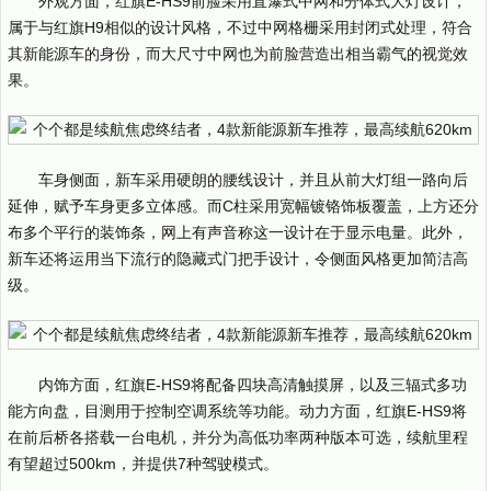
外观方面，红旗E-HS9前脸采用直瀑式中网和分体式大灯设计，
属于与红旗H9相似的设计风格，不过中网格栅采用封闭式处理，符合
其新能源车的身份，而大尺寸中网也为前脸营造出相当霸气的视觉效
果。
车身侧面，新车采用硬朗的腰线设计，并且从前大灯组一路向后
延伸，赋予车身更多立体感。而C柱采用宽幅镀铬饰板覆盖，上方还分
布多个平行的装饰条，网上有声音称这一设计在于显示电量。此外，
新车还将运用当下流行的隐藏式门把手设计，令侧面风格更加简洁高
级。
内饰方面，红旗E-HS9将配备四块高清触摸屏，以及三辐式多功
能方向盘，目测用于控制空调系统等功能。动力方面，红旗E-HS9将
在前后桥各搭载一台电机，并分为高低功率两种版本可选，续航里程
有望超过500km，并提供7种驾驶模式。