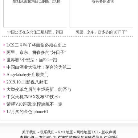
中国公婆在东北住三层别墅，韩国
阿里、京东、拼多多的“好日子”
LCS三号种子将面临必须在史上
阿里、京东、拼多多的“好日子”
世界赛3个想法：当Faker踏
中国白酒业大洗牌！茅台沦为第二
Angelababy开店屡关门
2019.10.11影视八卦汇
大举变革之后的中炬高新，能否与
中兴天机7MAX发布3D技术+
荣耀V10评测:彪悍旗舰不一定
12月买的金色iphone61
关于我们
-
联系我们
-
XML地图
-
网站地图
TXT
-
版权声明
本网拒绝一切非法行为 欢迎监督举报 如有错误信息 欢迎纠正