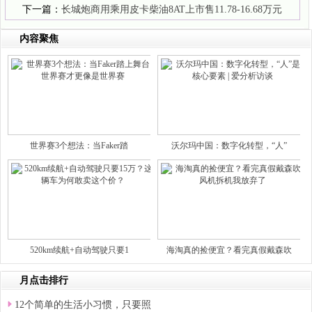
下一篇：
长城炮商用乘用皮卡柴油8AT上市售11.78-16.68万元
内容聚焦
世界赛3个想法：当Faker踏
沃尔玛中国：数字化转型，“人”
520km续航+自动驾驶只要1
海淘真的捡便宜？看完真假戴森吹
月点击排行
12个简单的生活小习惯，只要照