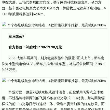
中控大屏、三辐式多功能方向盘，整个内饰科技氛围出众。动力方
面，新车驱动电机最大功率为184马力，并搭载三元锂离子电池组，N
EDC续航里程将达到620km。
别克微蓝7
官方售价：补贴后17.98-19.98万元
2020成都车展期间，别克微蓝家族中的微蓝7正式上市，新车定
位为小型纯电动SUV，新车共推出2款车型，补贴后售价区间17.98-1
9.98万元。
外观方面，微蓝7延续家族式设计语言，前脸采用飞翼式立体格
栅，不过品牌标识两侧的飞翼饰条变成光导式LED材质，并与回旋镖
样式的前LED光导日行灯连成一体，营造出贯穿前脸的灯光效果。而
车身侧面采用分段式腰线营造运动感，尾部配备的贯穿式尾灯与车头