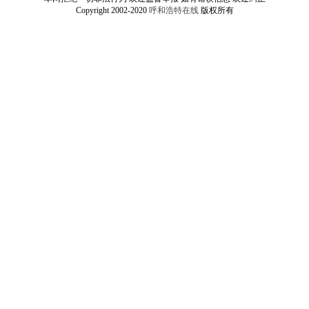
Copyright 2002-2020
呼和浩特在线
版权所有