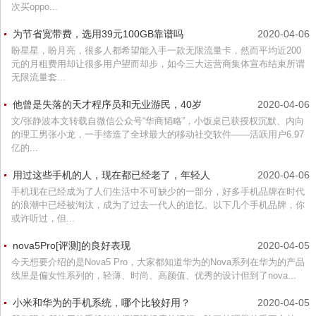
次买oppo...
为节省宽带费，选用39元100GB靠谱吗
2020-04-06
盼星星，盼月亮，很多人都希望能入手一款无限流量卡，然而平均近200
元的月租费用却让很多用户望而却步，如今三大运营商集体宣布结束所谓
无限流量套...
他曾是失落的天才程序员和无业游民，40岁
2020-04-06
文/张静波本文转载自微信公众号“华商韬略”，小饭桌已获授权沉默、内向
的理工男张小龙，一手缔造了全球最大的移动社交软件——活跃用户6.97
亿的...
用过这些手机的人，现在都已经老了，年轻人
2020-04-06
手机现在已经成为了人们生活中不可缺少的一部分，好多手机品牌在时代
的浪潮中已经被淘汰，成为了过去一代人的追忆。以下几个手机品牌，你
或许听过，但...
nova5Pro[评测]的良好表现
2020-04-05
今天想要介绍的是Nova5 Pro，大家都知道华为的Nova系列在华为的产品
线里是偏女性系列的，轻薄、时尚、高颜值、优秀的设计但到了nova...
小米和华为的手机系统，哪个比较好用？
2020-04-05