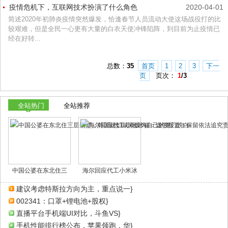
疫情危机下，互联网技术扮演了什么角色
2020-04-01
简述2020年初肺炎疫情突然爆发，恰逢春节人员流动大使这场战役打的比
较艰难，但是全民一心更有大量的白衣天使冲锋陷阵，到目前为止疫情已
经在好转...
总数：
35
首页
1
2
3
下一
页
页次：
1
/3
全站热门
全站推荐
中国公婆在东北住三
海尔回应代工小米冰
建议考虑特斯拉方向为主，重点说一}
002341：口罩+锂电池+股权}
直播平台手机端UI对比，斗鱼VS}
手机性能排行榜公布，苹果领跑，华}