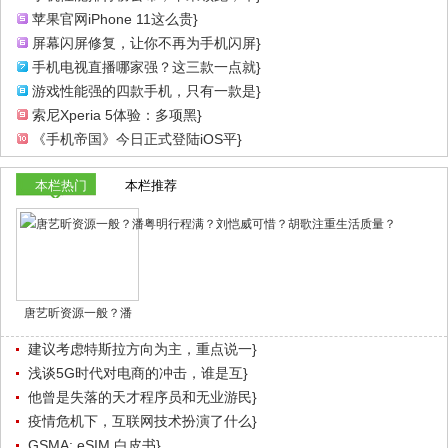
苹果官网iPhone 11这么贵}
屏幕闪屏修复，让你不再为手机闪屏}
手机电视直播哪家强？这三款一点就}
游戏性能强的四款手机，只有一款是}
索尼Xperia 5体验：多项黑}
《手机帝国》今日正式登陆iOS平}
本栏热门
本栏推荐
唐艺昕资源一般？潘
建议考虑特斯拉方向为主，重点说一}
浅谈5G时代对电商的冲击，谁是互}
他曾是失落的天才程序员和无业游民}
疫情危机下，互联网技术扮演了什么}
GSMA: eSIM 白皮书}