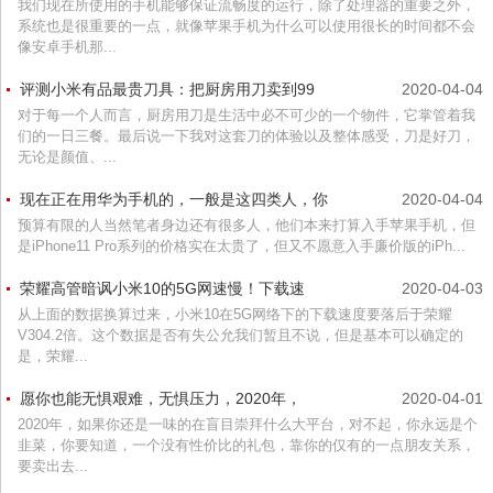
我们现在所使用的手机能够保证流畅度的运行，除了处理器的重要之外，
系统也是很重要的一点，就像苹果手机为什么可以使用很长的时间都不会
像安卓手机那...
评测小米有品最贵刀具：把厨房用刀卖到99
2020-04-04
对于每一个人而言，厨房用刀是生活中必不可少的一个物件，它掌管着我
们的一日三餐。最后说一下我对这套刀的体验以及整体感受，刀是好刀，
无论是颜值、...
现在正在用华为手机的，一般是这四类人，你
2020-04-04
预算有限的人当然笔者身边还有很多人，他们本来打算入手苹果手机，但
是iPhone11 Pro系列的价格实在太贵了，但又不愿意入手廉价版的iPh...
荣耀高管暗讽小米10的5G网速慢！下载速
2020-04-03
从上面的数据换算过来，小米10在5G网络下的下载速度要落后于荣耀
V304.2倍。这个数据是否有失公允我们暂且不说，但是基本可以确定的
是，荣耀...
愿你也能无惧艰难，无惧压力，2020年，
2020-04-01
2020年，如果你还是一味的在盲目崇拜什么大平台，对不起，你永远是个
韭菜，你要知道，一个没有性价比的礼包，靠你的仅有的一点朋友关系，
要卖出去...