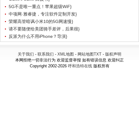
5G不是唯一重点！苹果超级WiF}
中项网·雅睿捷，专注软件定制开发}
荣耀高管暗讽小米10的5G网速慢}
请不要随便给美团骑手差评，后果很}
反派为什么不用iPhone？导演}
关于我们
-
联系我们
-
XML地图
-
网站地图
TXT
-
版权声明
本网拒绝一切非法行为 欢迎监督举报 如有错误信息 欢迎纠正
Copyright 2002-2026
呼和浩特在线
版权所有