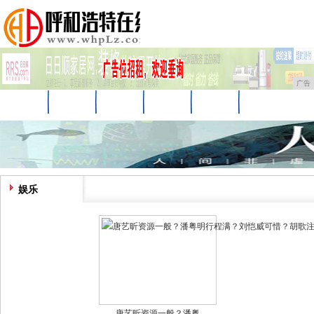
广告
首页
资讯
财经
娱乐
科技
汽车
企业
游戏
美食
商讯
微商
娱乐
唐艺昕资源一般？潘粤