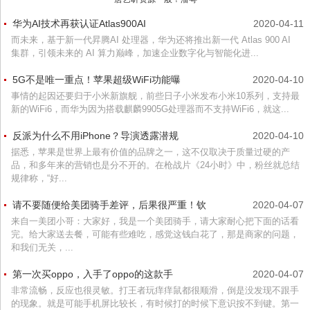
华为AI技术再获认证Atlas900AI
2020-04-11
而未来，基于新一代昇腾AI 处理器，华为还将推出新一代 Atlas 900 AI
集群，引领未来的 AI 算力巅峰，加速企业数字化与智能化进...
5G不是唯一重点！苹果超级WiFi功能曝
2020-04-10
事情的起因还要归于小米新旗舰，前些日子小米发布小米10系列，支持最
新的WiFi6，而华为因为搭载麒麟9905G处理器而不支持WiFi6，就这...
反派为什么不用iPhone？导演透露潜规
2020-04-10
据悉，苹果是世界上最有价值的品牌之一，这不仅取决于质量过硬的产
品，和多年来的营销也是分不开的。在枪战片《24小时》中，粉丝就总结
规律称，“好...
请不要随便给美团骑手差评，后果很严重！钦
2020-04-07
来自一美团小哥：大家好，我是一个美团骑手，请大家耐心把下面的话看
完。给大家送去餐，可能有些难吃，感觉这钱白花了，那是商家的问题，
和我们无关，...
第一次买oppo，入手了oppo的这款手
2020-04-07
非常流畅，反应也很灵敏。打王者玩痒痒鼠都很顺滑，倒是没发现不跟手
的现象。就是可能手机屏比较长，有时候打的时候下意识按不到键。第一