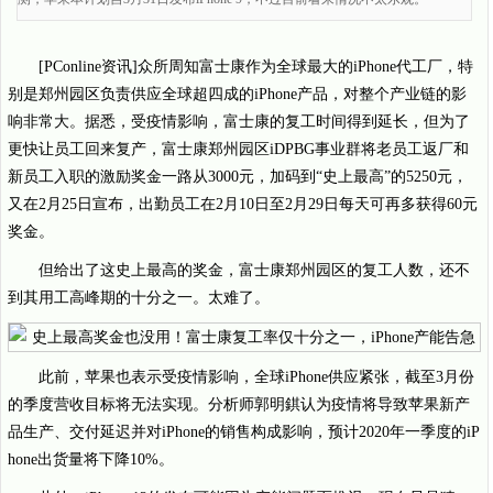
[PConline资讯]众所周知富士康作为全球最大的iPhone代工厂，特
别是郑州园区负责供应全球超四成的iPhone产品，对整个产业链的影
响非常大。据悉，受疫情影响，富士康的复工时间得到延长，但为了
更快让员工回来复产，富士康郑州园区iDPBG事业群将老员工返厂和
新员工入职的激励奖金一路从3000元，加码到“史上最高”的5250元，
又在2月25日宣布，出勤员工在2月10日至2月29日每天可再多获得60元
奖金。
但给出了这史上最高的奖金，富士康郑州园区的复工人数，还不
到其用工高峰期的十分之一。太难了。
此前，苹果也表示受疫情影响，全球iPhone供应紧张，截至3月份
的季度营收目标将无法实现。分析师郭明錤认为疫情将导致苹果新产
品生产、交付延迟并对iPhone的销售构成影响，预计2020年一季度的iP
hone出货量将下降10%。