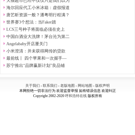
天猫超市已经不仅仅只是我们以为
海尔回应代工小米冰箱：虚假报道
唐艺昕资源一般？潘粤明行程满？
世界赛3个想法：当Faker踏
LCS三号种子将面临必须在史上
中国白酒业大洗牌！茅台沦为第二
Angelababy开店屡关门
小米澄清：并未获得网传的贷款
最前线丨 四个苹果和一次握手—
苏宁推出“品牌赢新计划”良品铺
关于我们
-
联系我们
-
老版地图
-
网站地图
-
版权声明
本网拒绝一切非法行为 欢迎监督举报 如有错误信息 欢迎纠正
Copyright 2002-2020
呼和浩特在线
版权所有