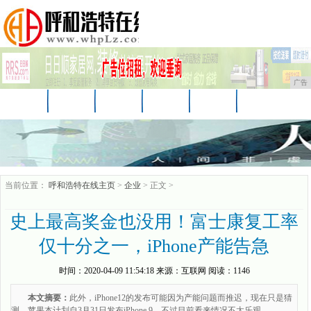
广告
首页
资讯
财经
娱乐
科技
汽车
企业
游戏
美食
商讯
微商
当前位置：
呼和浩特在线主页
>
企业
> 正文 >
史上最高奖金也没用！富士康复工率
仅十分之一，iPhone产能告急
时间：
2020-04-09 11:54:18
来源：
互联网
阅读：1146
本文摘要：
此外，iPhone12的发布可能因为产能问题而推迟，现在只是猜
测，苹果本计划自3月31日发布iPhone 9，不过目前看来情况不太乐观。