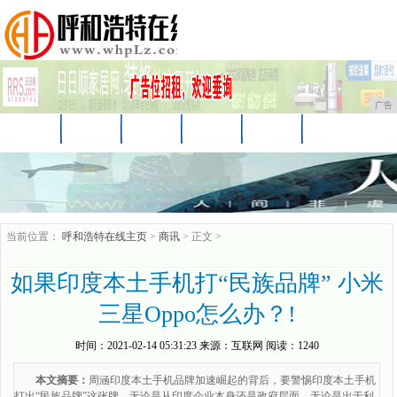
广告
首页
资讯
财经
娱乐
科技
汽车
企业
游戏
美食
商讯
微商
当前位置：
呼和浩特在线主页
>
商讯
> 正文 >
如果印度本土手机打“民族品牌” 小米
三星Oppo怎么办？!
时间：
2021-02-14 05:31:23
来源：
互联网
阅读：1240
本文摘要：
周涵印度本土手机品牌加速崛起的背后，要警惕印度本土手机
打出“民族品牌”这张牌。无论是从印度企业本身还是政府层面，无论是出于利