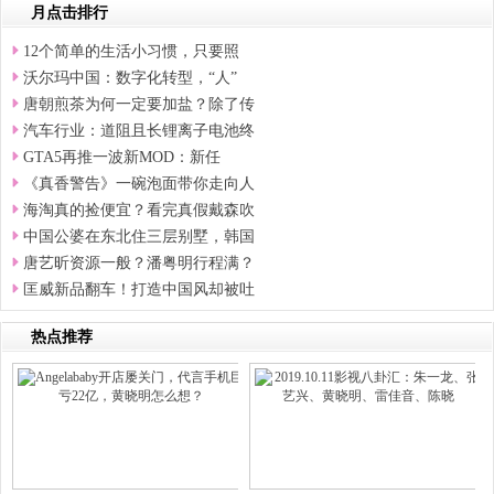
月点击排行
12个简单的生活小习惯，只要照
沃尔玛中国：数字化转型，“人”
唐朝煎茶为何一定要加盐？除了传
汽车行业：道阻且长锂离子电池终
GTA5再推一波新MOD：新任
《真香警告》一碗泡面带你走向人
海淘真的捡便宜？看完真假戴森吹
中国公婆在东北住三层别墅，韩国
唐艺昕资源一般？潘粤明行程满？
匡威新品翻车！打造中国风却被吐
热点推荐